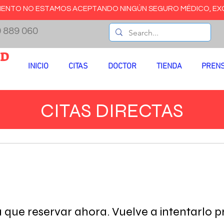
OMENTO NO ESTAMOS ACEPTANDO NINGÚN SEGURO MÉDICO, EX
 889 060​
ED
INICIO
CITAS
DOCTOR
TIENDA
PREN
CITAS DIRECTAS
que reservar ahora. Vuelve a intentarlo p