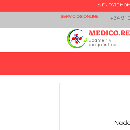
⚠️ EN ESTE M
SERVICIOS ONLINE
+34 910
MEDICO.R
Examen y
diagnóstico
Nada 