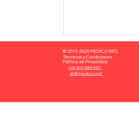
© 2015-2025 MEDICO RED.
Términos y Condiciones
Política de Privacidad
+34 910 889 060
dr@medico.red