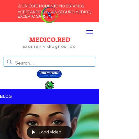
⚠️ EN ESTE MOMENTO NO ESTAMOS
ACEPTANDO NINGÚN SEGURO MÉDICO,
EXCEPTO SANITAS
MEDICO.RED
Examen y diagnóstico
BLOG
Load video